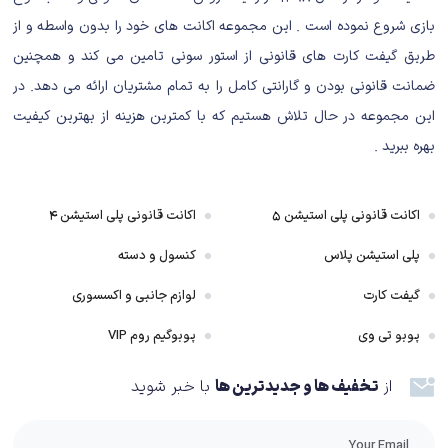
نکرده‌اند، بلکه حتی هر آن چه که در Rise of the Tomb Raider دیده‌ بودیم را به
بازی شروع نموده است . این مجموعه اکانت های خود را بدون واسطه و از
شکلی معیوب و ناتمام کپی پیست کرده‌اند.
طریق گیفت کارت های قانونی از استور سونی تامین می کند و همچنین
ضمانت قانونی بودن و گارانتی کامل را به تمام مشتریان ارائه می دهد. در
هیچ نکته جادویی و هیجان‌انگیزی در داستان، روند بازی و اکشن‌ها و
این مجموعه در حال تلاش هستیم که با کمترین هزینه از بهترین کیفیت
ماجراجویی‌های Shadow of the Tomb Raider وجود ندارد و در طول بازی، در
بهره ببرید .
تک تک لحظه‌های آن، حس یک بازی کهنه و خسته به من دست داد و این برای
منی که عاشق سری توم ریدر هستم، برای منی که لارا کرافت یکی از محبوب‌ترین
کاراکتر‌هایم است، بدترین اتفاق ممکن بود.
اکانت قانونی پلی استیشن ۵
اکانت قانونی پلی استیشن ۴
پلی استیشن پلاس
کنسول و دسته
بازی در اولین قدم برای تبدیل شدن به یک ماجراجویی هیجان‌انگیز که همان ارایه
داستانی جذاب باشد، باز می‌ماند. بازی سعی کرده داستانی متفاوت را نسبت به
گیفت کارت
لوازم جانبی و اکسسوری
نسخه‌های قبلی روایت کند، اما در تلاش برای اجرای سناریوی آن، باید گفت که در
پوبو تی وی
پوبوگیم روم VIP
بهترین حالت ممکن، با موضوعی تکراری، اتفاقاتی تکراری و حتی حسی تکراری رو
به رو هستیم. در Shadow of the Tomb Raider این بار با لارا کرافت به سراغ
از
تخفیف ها و جدیدترین ها
با خبر شوید
تمدن مایا می‌رویم.