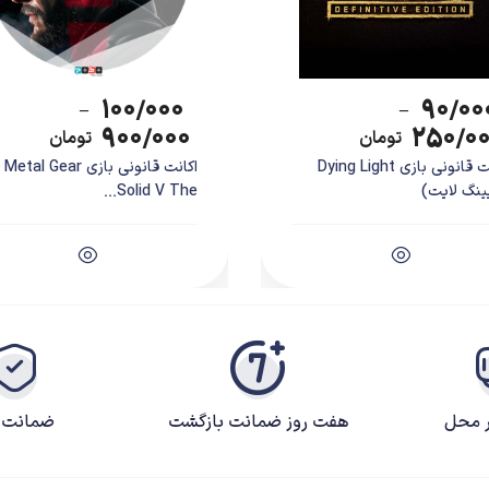
۱۰۰/۰۰۰
۹۰/۰۰
–
–
۹۰۰/۰۰۰
۲۵۰/۰
تومان
تومان
اکانت قانونی بازی Dying Light
اکانت قانونی بازی Metal Gear
ینگ لایت)
Solid V The...
سری Rainbow Six یکی از بازی‌های پرطرفدار یوبی‌سافت و مجموعه‌ی Tom Clancy به شمار می‌رفت و 
نسخه‌ی جدید معرفی و سپس کنسل شد، اما سر انجام نوبت به
با کیفیت‌ترین بازی‌های یوبی‌سافت در سال‌های اخیر به شمار می‌رود. این بازی دقیقا همان چیزی
ه‌ی آنلاین لذت ببریم. اما چه مسائلی باعث شده تا نقاط منفی بازی کمتر به نظر برس
ر محل
هفت روز ضمانت بازگشت
ضمانت ک
اولین چیزی که با ورود به بازی به چشم می‌آید، نبود یک بخش داستانی در Siege‌ است که مسلما بسیاری 