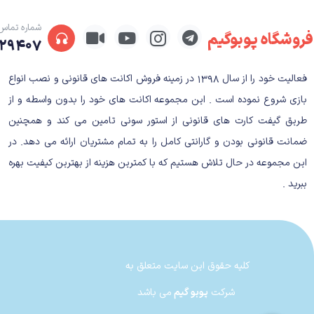
بخش داستانی کامل و صحنه‌های سینمایی و پر از انفجار ر
شماره تماس
فروشگاه پوبوگیم
۲۹۴۰۷
Siege هدفی متفاوت دارد. ما بازی‌های زیادی را م
پس چرا باید نبود بخش داستانی در یک بازی چندنفره را
فعالیت خود را از سال ۱۳۹۸ در زمینه فروش اکانت های قانونی و نصب انواع
بازی شروع نموده است . این مجموعه اکانت های خود را بدون واسطه و از
تیم سازنده تمام توان خود را برای پدید آوردن بستری ب
طریق گیفت کارت های قانونی از استور سونی تامین می کند و همچنین
کیفیت بخش چندنفره نیز تحت تاثیر این موضوع قرار گ
ضمانت قانونی بودن و گارانتی کامل را به تمام مشتریان ارائه می دهد. در
داشت.
این مجموعه در حال تلاش هستیم که با کمترین هزینه از بهترین کیفیت بهره
ببرید .
در بخش شبیه‌ساز با تمام مکانیزم‌های بازی آشنا خواهی
هیچ‌گونه Checkpoint برای مراحل در
قبلی خواهید داشت. برای هر مرحله سه چالش در نظر گرفته شده که با ان
کلیه حقوق این سایت متعلق به
شرکت
پوبو گیم
می باشد
است، اما شاید کمبود زیرساخت‌های مناسب برای بخش مو