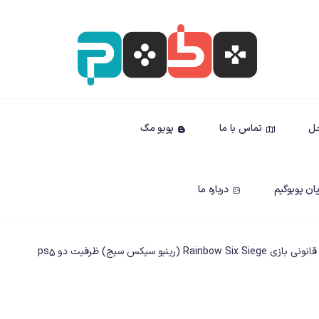
حل
تماس با ما
پوبو مگ
ان پوبوگیم
درباره ما
Rainbo (رینبو سیکس سیج) ظرفیت دو ps5