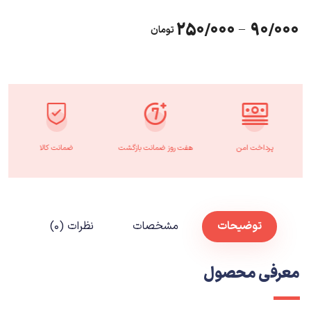
250/000
90/000
–
تومان
پرداخت امن
هفت روز ضمانت بازگشت
ضمانت کالا
توضیحات
مشخصات
نظرات (۰)
معرفی محصول