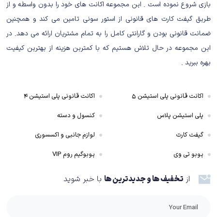
بازی شروع نموده است . این مجموعه اکانت های خود را بدون واسطه و از
کمک کردن به یکی از دوستان‌تان در بازسازی کافه‌اش به یک پرونده‌ی قاتل سریالی
طریق گیفت کارت های قانونی از استور سونی تامین می کند و همچنین
بی‌رحم بیانجامد.
ضمانت قانونی بودن و گارانتی کامل را به تمام مشتریان ارائه می دهد. در
داستان بازی Last Of Us
این مجموعه در حال تلاش هستیم که با کمترین هزینه از بهترین کیفیت
داستان بازی The Last of Us
بهره ببرید .
The Last of Us
یک بازی اکشن-ماجراجویی و ترس و بقا است که در یک دنیای
پسا-آپوکلپسی روایت می‌شود. داستان بازی به طور عمده حول دو شخصیت اصلی،
اکانت قانونی پلی استیشن ۵
اکانت قانونی پلی استیشن ۴
جول (Joel) و الی (Ellie)، می‌چرخد. بازی با شیوع یک بیماری قارچی که بیشتر
پلی استیشن پلاس
کنسول و دسته
جمعیت انسان‌ها را به موجودات شبیه زامبی تبدیل کرده است، آغاز می‌شود.
گیفت کارت
لوازم جانبی و اکسسوری
در ابتدای بازی، شیوع این بیماری قارچی به نام Cordyceps Brain Infection، که
پوبو تی وی
پوبوگیم روم VIP
باعث تبدیل شدن انسان‌ها به موجودات آلوده می‌شود، به تصویر کشیده می‌شود.
جول در تلاش است تا با دختر کوچکش، سارا (Sarah)، از شهر فرار کند. اما در
از
تخفیف ها و جدیدترین ها
با خبر شوید
طول این فرار، سارا توسط یک سرباز کشته می‌شود. این واقعه تاثیر عمیقی بر جول
می‌گذارد.