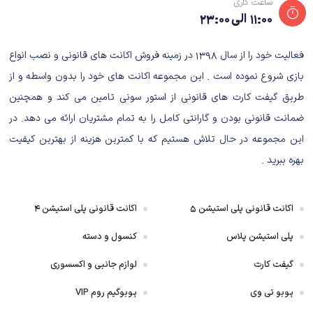
ساعت کاری
۱۱:۰۰ الی ۲۳:۰۰
فعالیت خود را از سال ۱۳۹۸ در زمینه فروش اکانت های قانونی و نصب انواع
بازی شروع نموده است . این مجموعه اکانت های خود را بدون واسطه و از
طریق گیفت کارت های قانونی از استور سونی تامین می کند و همچنین
گرافیک و صداگذاری: ایجاد حس نوستالژی
ضمانت قانونی بودن و گارانتی کامل را به تمام مشتریان ارائه می دهد. در
TMNT Arcade Wrath of the Mutants از گرافیک دوبعدی پیشرفته و طراحی
این مجموعه در حال تلاش هستیم که با کمترین هزینه از بهترین کیفیت
هنری زیبا بهره می‌برد و اتمسفری که همراه با آن است، همراه با حس نوستالژیک و
بهره ببرید .
در عین حال مدرن است. شخصیت‌ها و محیط‌های بازی با جزئیات فراوان و
رنگ‌های زنده طراحی شده‌اند که حس و حال کلاسیک بازی‌های آرکید را به خوبی
منتقل می‌کنند. همچنین، صداگذاری حرفه‌ای بازی با استفاده از موسیقی‌های پویا
اکانت قانونی پلی استیشن ۵
اکانت قانونی پلی استیشن ۴
و افکت‌های صوتی واقع‌گرایانه، تجربه بازی را برای شما دوچندان جذاب می‌کند.
پلی استیشن پلاس
کنسول و دسته
گیفت کارت
لوازم جانبی و اکسسوری
پوبو تی وی
پوبوگیم روم VIP
امکانات و ویژگی‌های منحصربه‌فرد در