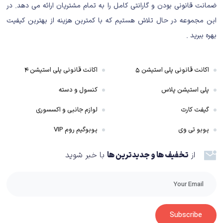
ضمانت قانونی بودن و گارانتی کامل را به تمام مشتریان ارائه می دهد. در
مبارز هیبریدی تبدیل می‌کند!
این مجموعه در حال تلاش هستیم که با کمترین هزینه از بهترین کیفیت
بهره ببرید .
این بخش همچین طیف گسترده‌ای از آیتم‌های پوشیدنی و شخصی‌سازی را در
اختیارتان می‌گذارد که حتی بعضا از خصوصیات خاصی نیز برخوردار هستند و روی
توانایی‌های کاراکتر شما تاثیر می‌گذارند. علاوه بر آن، یک درخت مهارت نیز در
اکانت قانونی پلی استیشن ۵
اکانت قانونی پلی استیشن ۴
دسترس پلیر است که می‌تواند از آن در راستای قدرتمند کردن و شخصی‌سازی هر
پلی استیشن پلاس
کنسول و دسته
چه بیشتر کاراکتر خود بهره ببرد. با این توصیفات اما، یک بازی نقش آفرینی عموما
بسیار متکی به داستان‌سرایی و روایت عمیق خود است که پلیر را به گشت و گذار
گیفت کارت
لوازم جانبی و اکسسوری
بیشتر و جست‌وجوی دنیای آن بازی تشویق کند تا بتواند کاراکتر خود را قدرتمندتر
پوبو تی وی
پوبوگیم روم VIP
کند، اما این دقیقا جایی است که World Tour در آن زمین می‌خورد.
از
تخفیف ها و جدیدترین ها
با خبر شوید
داستان و روند آن در این بخش به شدت کند و خسته‌کننده است و به جز استادان،
هیچ کاراکتر جالب، به یادماندنی و یا پرداخته شده‌ای نداشته و می‌توان گفت
بیشتر این داستان صرفا وجود دارد تا دلیلی برای وجود World Tour ارائه دهد و
پلیرهای تازه در یک روند آرام و تدریجی بازی را فرا بگیرند.
Subscribe