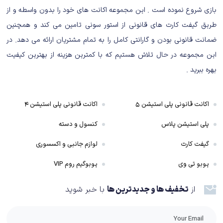
بازی شروع نموده است . این مجموعه اکانت های خود را بدون واسطه و از
داستان بازی Sleeping Dogs: Definitive
طریق گیفت کارت های قانونی از استور سونی تامین می کند و همچنین
Edition
ضمانت قانونی بودن و گارانتی کامل را به تمام مشتریان ارائه می دهد. در
همان طور که در زمان عرضه بازی اصلی در نسل هفتم نیز بسیاری به آن پرداختند،
این مجموعه در حال تلاش هستیم که با کمترین هزینه از بهترین کیفیت
داستان بسیار جذاب و جالبی است و روند روایت خوبی نیز دارد که باعث می شود
بهره ببرید .
بازی سریع پیش برود و هرگز شما را درگیر وقت تلف کردن های بیهوده نمی کند و
ماموریت های داستانی بازی یکی بعد از دیگری لذتبخش و مهم هستند و شباهت
اکانت قانونی پلی استیشن ۵
اکانت قانونی پلی استیشن ۴
زیادی هم به واقعیت دارند. در واقع باید گفت روایت داستان Sleeping Dogs ریتم
مناسبی دارد و نه بیش از حد کش پیدا می کند و نه همه چیز را سرسری و بدون
پلی استیشن پلاس
کنسول و دسته
مقدمه چینی به خورد بازیباز می دهد. داستان Sleeping Dogs به نوعی قصه
گیفت کارت
لوازم جانبی و اکسسوری
کلنجار رفتن رفتن و درگیری های درونی فردی است که یک پایش در پلیس است و
پوبو تی وی
پوبوگیم روم VIP
یک پایش در وسط Triad و مافیای هنگ کنگ. او مدام در فعالیت های مافیا فرو
می رود و دوست پیدا می کند و می بیند که خیلی از وقت ها افراد مافیا که قرار
از
تخفیف ها و جدیدترین ها
با خبر شوید
است صرفا آدم بدها باشند، آدم های خوبی هستند و پلیس ها خیلی بدتر و کثیف
تر از آنها عمل می کنند.