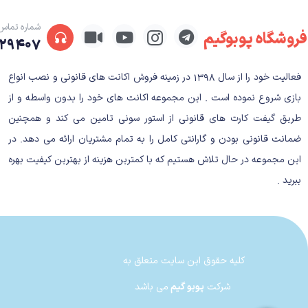
شماره تماس
فروشگاه پوبوگیم
۲۹۴۰۷
گیم پلی بازی NBA 2k25 Standard Edition
فعالیت خود را از سال ۱۳۹۸ در زمینه فروش اکانت های قانونی و نصب انواع
بازی شروع نموده است . این مجموعه اکانت های خود را بدون واسطه و از
NBA 2K25 در دومین سال استفاده از
فناوری ProPlay
طریق گیفت کارت های قانونی از استور سونی تامین می کند و همچنین
ضمانت قانونی بودن و گارانتی کامل را به تمام مشتریان ارائه می دهد. در
این مجموعه در حال تلاش هستیم که با کمترین هزینه از بهترین کیفیت بهره
حرکات دریبل، انیمیشن‌های بدون توپ، و حرکات خاص بازی
ببرید .
حقیقت این است که 
کرد. این سیستم، در واقع چیزی بالغ بر
۱۰۰۰
کلیه حقوق این سایت متعلق به
شرکت
پوبو گیم
می باشد
نزدیک ساخته‌اند و اگر بازیکن مورد علاقه خاصی دارید، می‌توانید با Signature Move او، رقیبان خود را حسابی