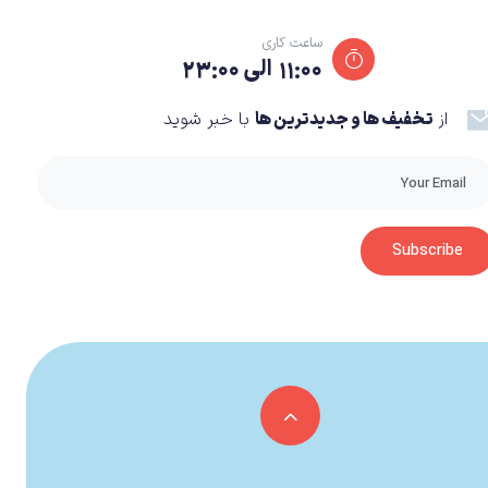
ساعت کاری
۱۱:۰۰ الی ۲۳:۰۰
از
تخفیف ها و جدیدترین ها
با خبر شوید
خود، همچنان به تحول در دنیای انیمیشن‌های بازی‌های ویدیویی ادامه می‌دهد. این سیستم نوآورانه که برای اولین بار در NBA 2K24 معرفی شد،
به جای استفاده از تکنیک‌های سنتی ضبط حرکات در استودیوی موشن کپچر Visual Concepts، به تحلیل و شبیه‌سازی حرکات واقعی از فیلم‌های بازی‌های NBA می‌پردازد و مستقیما حرکات بازیکنان را از
تصاویر واقعی مسابقات NBA به انیمیشن‌های درون گیم پلی تبدیل می‌کند. در حالی که سال گذشته تمرکز ProPlay بیشتر بر روی شوت‌ها و دانک‌ها بود، امسال در NBA 2K25 شاهد گسترش آن به
Subscribe
ظر نگیریم، نسخه‌های بعدی آنچنان تحول چشمگیری ارائه ندادند و این
‌کند. به عنوان مثال، اگر از طرفداران سرسخت و پیگیر NBA باشید، قطعا سیستم ProPlay به مذاق شما خوش خواهد آمد و فوق‌العاده‌ از آن استقبال خواهید
انیمیشن و حرکت مخصوص دریبل،Layup Dunk و پرتاب را درون خود جای داده است و شاهد حرکات اختصاصی بازیکنان یا همان Signature Move‌های
 استفن کری و جیمز هاردن گرفته، تا مانور‌های زیر حلقه‌ی Nicola Jokic. این انیمیشن‌ها و حرکات جدید، تجربه‌ی بازی را بیش از پیش به واقعیت