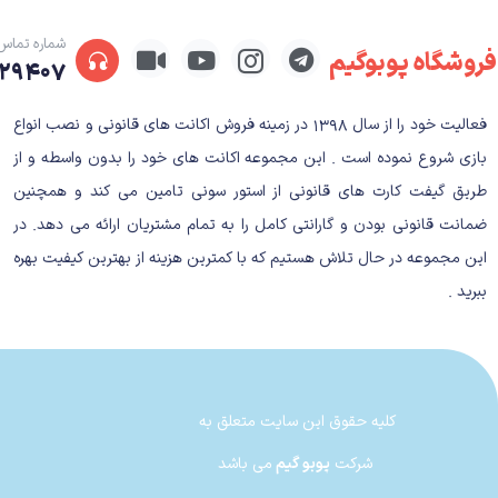
جزئیات مهم درباره Metro Awakening
شماره تماس
فروشگاه پوبوگیم
۲۹۴۰۷
فعالیت خود را از سال ۱۳۹۸ در زمینه فروش اکانت های قانونی و نصب انواع
بازی شروع نموده است . این مجموعه اکانت های خود را بدون واسطه و از
🎮
سبک:
اکشن، ماجراجویی، ترس بقا
طریق گیفت کارت های قانونی از استور سونی تامین می کند و همچنین
📅
تاریخ انتشار:
۲۰۲۴ (تاریخ دقیق هنوز اعلام نشده)
🖥
پلتفرم‌ها:
انتظار می‌رود برای
 Xbox Series X/S
ضمانت قانونی بودن و گارانتی کامل را به تمام مشتریان ارائه می دهد. در
🌍
داستان:
مانند نسخه‌های قبلی، این بازی در دن
این مجموعه در حال تلاش هستیم که با کمترین هزینه از بهترین کیفیت بهره
ببرید .
کلیه حقوق این سایت متعلق به
داستان بازی Metro Awakening
شرکت
پوبو گیم
می باشد