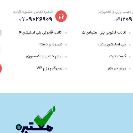
 نصب بازی و تعمیرات
شماره تماس مشاوره اکانت
۹۰۲۶۹۰۹
۰۹
۰۹۱۰
۰۹۱۲
اکانت قانونی پلی استیشن ۵
اکانت قانونی پلی استیشن ۴
پلی استیشن پلاس
کنسول و دسته
گیفت کارت
لوازم جانبی و اکسسوری
PC، PlayStation 5،
عرضه شود
یای
پسا-آخرالزمانی روسیه
رخ می‌دهد
پوبو تی وی
پوبوگیم روم VIP