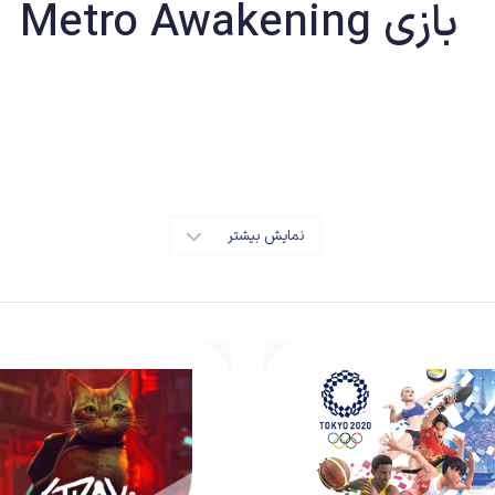
بازی Metro Awakening
نمایش بیشتر
Met
است که در ژانر
اکشن-ماجراجویی و ترس بقا
قرار دارد. این بازی توسط
4A Games