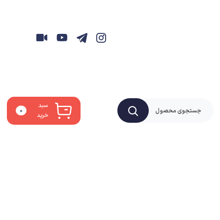
سبد
۰
خرید