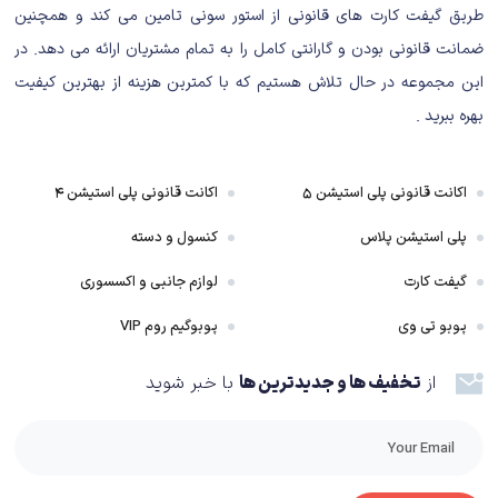
موفقیت به این عنوان را داد چرا که اگر صادقانه بخواهیم به قضیه نگاه کنیم،
طریق گیفت کارت های قانونی از استور سونی تامین می کند و همچنین
متوجه خواهیم شد که نه گیم پلی بازی چیز خاص و مطرحی داشت و نه گرافیک.
ضمانت قانونی بودن و گارانتی کامل را به تمام مشتریان ارائه می دهد. در
جدا از این موارد، عناوینی نیز این قضیه برای آن ها کاملا مشهود است اما با روایت
این مجموعه در حال تلاش هستیم که با کمترین هزینه از بهترین کیفیت
نامناسب داستان، همه چیز را خراب و به قول معروف حیف و میل می کنند. خیلی
بهره ببرید .
ها، از لطفی که داستان در حق موفقیت بازی می کند، بی خبرند و نمی خواهند
دیگر به خود بیایند.
اکانت قانونی پلی استیشن ۵
اکانت قانونی پلی استیشن ۴
انحصاری بزرگ سونی TLOU، از همه ی لحاظ عالی کار شده بود. گیم پلی بی نظیر،
پلی استیشن پلاس
کنسول و دسته
صدا گذاری بی نقص و گرافیک محشر. همه به لطف نایتی داگ، خوب از آب در
امدند. اما رکنی که در این بین بیش تر از همه خودنمایی می کرد، داستان زیبای
گیفت کارت
لوازم جانبی و اکسسوری
بازی بود. هیچ کس نمی توانست صحنه ی بعدی را پیش بینی کند و همه چیز
پوبو تی وی
پوبوگیم روم VIP
طبق روند خود خوب پیش می رفت. اما از این بحث بگذریم. در اخرین قسمت
Thief لازم به تظاهر نیست. لازم از تعریف و تمجید نیست، و همه چیز مثل روز از
از
تخفیف ها و جدیدترین ها
با خبر شوید
قبل انتشار بازی روشن بود. در طی پیش نمایش هایی که در این باره نوشته شدند،
به کمبود و نقایص داستان پی بردیم. داستان بازی بدون هیچ مقدمه و با صحبت
شخصیت اصلی شروع می شود.