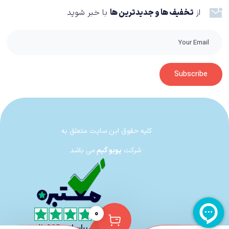
آن را روی زمین بریزید و آن را خراب کنید، در این زمان باید زمان را برگردانید و
از
تخفیف ها و جدیدترین ها
با خبر شوید
اشتباهتان را اصلاح کنید. ممکن است به دلیل مسیریابی اشتباه، کسی که دنبالش
بودید را گم کنید، در این موقعیت زمان را برمی‌گردانید تا از یک مسیر دیگر
شانستان را امتحان کنید. این قابلیت بسیار مهم بوده و به بهترین شکل در Life Is
Strange Remastered Collection قرار داده شده است.
Subscribe
یکی دیگر از المان‌های اصلی بازی، انتخاب‌ها است. انتخاب‌های شما در پیشرفت
قصه تاثیراتی دارند، اما در پایان فقط یک تصمیم نهایی در لحظات آخر، پایان بازی را
رقم می‌زند. تغییراتی که در رفتارهای دیگران بر اثر انتخاب‌هایتان دارید بسیار واضح
کلیه حقوق این سایت متعلق به
است و از همه مهم‌تر رابطه‌ی شما با کلوئی را دچار نوسانات زیادی خواهد کرد. شاید
شرکت
پوبو گیم
می باشد
سازندگان می‌توانستند تغییرات مهم‌تری را در مورد انتخاب‌ها اعمال کنند؛ اما ترجیح
داده‌اند در نسخه ریمستر شده تنها گرافیک بازی را تغییر بدهند و به ترکیب برنده‌ی
گیم‌پلی دست نزنند.
۰