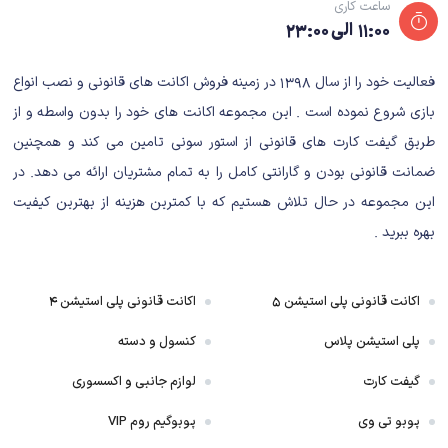
ساعت کاری
شخصیت اصلی ماجرا، Max، به همین دلیل مدتی است که به این شهر
۱۱:۰۰ الی ۲۳:۰۰
تجاری مهاجرت کرده‌اند. مدرسه‌ی شخصیت اصلی، جایی است که اتفاقات
اصلی داستان در آن رخ می‌دهد. مکس در آنجا بعد از سال‌ها با کلوئی، یکی
فعالیت خود را از سال ۱۳۹۸ در زمینه فروش اکانت های قانونی و نصب انواع
از دوستان قدیمی خود ملاقات می‌کند و بعد از آن‌که مثل روزهای اول باهم
بازی شروع نموده است . این مجموعه اکانت های خود را بدون واسطه و از
صمیمی می‌شوند یک ماجراجویی جذاب و در عین حال پر از خطر را آغاز
می‌کنند؛ ماجراجویی‌ای که آن‌ها را در برابر یک هیولا قرار می‌دهد و ممکن
طریق گیفت کارت های قانونی از استور سونی تامین می کند و همچنین
است به قیمت جانشان تمام شود.
ضمانت قانونی بودن و گارانتی کامل را به تمام مشتریان ارائه می دهد. در
گیم پلی بازی
این مجموعه در حال تلاش هستیم که با کمترین هزینه از بهترین کیفیت
وقتی حرف از گیم‌پلی بازی‌های داستان‌محور می‌شود، کمتر کسی یک
بهره ببرید .
گیم‌پلی درگیرکننده را تصور می‌کند. در سال‌های خیلی قدیم و زمانی که
عناوین Point & Click رایج بودند، آثاری وجود داشتند که ترکیب بسیار
خوبی را از داستان و گیم‌پلی ارائه می‌دادند؛ اما به تدریج با عوض شدن
اکانت قانونی پلی استیشن ۵
اکانت قانونی پلی استیشن ۴
شکل و شمایل بازی‌های داستان‌‌محور و سوم‌شخص شدن این دسته از
پلی استیشن پلاس
کنسول و دسته
بازی‌ها، گیم‌پلی آنها نیز به سمت شبیه‌سازهای پیاده‌روی رفت.
مکس در بازی یک قدرت خاص دارد: برگرداندن زمان. این قابلیت کلید اصلی حل
گیفت کارت
لوازم جانبی و اکسسوری
معماهای بازی است و باید بارها و بارها برای پیشبرد بازی از آن استفاده کنید. برای
پوبو تی وی
پوبوگیم روم VIP
مثال، ممکن است بخواهید یک جعبه‌ی مهم را بردارید، اما با یک اشتباه محتویات