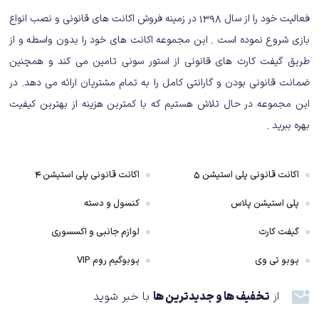
فعالیت خود را از سال ۱۳۹۸ در زمینه فروش اکانت های قانونی و نصب انواع
پیشنهاد می‌کنم حتماً تریلری که در بالای این بخش هست را ببینید؛ در همان
بازی شروع نموده است . این مجموعه اکانت های خود را بدون واسطه و از
لحظه‌ای که بتمن با لحن خاصی می‌گوید: «I am Batman»، متوجه می‌شوید که
طریق گیفت کارت های قانونی از استور سونی تامین می کند و همچنین
این بازی تماماً با نسخه‌های دیگر بتمن متفاوت است. حالا بگذارید از گیم‌پلی بازی
ضمانت قانونی بودن و گارانتی کامل را به تمام مشتریان ارائه می دهد. در
برایتان بگوییم؛ بازی از قابلیت Co-op آفلاین پشتیبانی می‌کند، اما خبری از قابلیت
این مجموعه در حال تلاش هستیم که با کمترین هزینه از بهترین کیفیت
چندنفره آنلاین نیست که برای مایی که در ایران هستیم فرقی به حالمان ندارد،
بهره ببرید .
ولی قابلیت Co-op همان گزینه‌ای است که در کنار دوستان و خانواده قرار است
برایتان به‌شدت جذاب باشد.
اکانت قانونی پلی استیشن ۵
اکانت قانونی پلی استیشن ۴
پلی استیشن پلاس
کنسول و دسته
گیفت کارت
لوازم جانبی و اکسسوری
پوبو تی وی
پوبوگیم روم VIP
از
تخفیف ها و جدیدترین ها
با خبر شوید