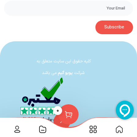
Subscribe
بازی همان‌طور که می‌دانید، مثل همیشه در شهر گاتهام جریان دارد. شما می‌توانید
آزادانه در گاتهام پرسه بزنید، سوار بتموبیل شوید و با دشمنانی که در شهر در حال
دزدی و مبارزه هستند بجنگید. همان‌طور که آگاهید (البته اگر کمی دنیای DC را
دنبال می‌کنید)، باید بدانید که گاتهام همیشه در تاریکی است، هیچ‌وقت روز ندارد و
کلیه حقوق این سایت متعلق به
همواره در آشوب است؛ با این حال،
TT Games
توانسته این فضا را با طنز
به‌خوبی ترکیب کند.
شرکت
پوبو گیم
می باشد
بازی قابلیت ارتقا به‌شکل چندشاخه‌ای را دارد و سیستم پیشرفت آن به‌شدت جذاب
است که شما را مدت‌ها در دنیای خود نگه می‌دارد.
۰
حسی که هنگام پرواز با بتمن بر فراز شهر گاتهام دارید، با گرافیک بالایی که لگو
بتمن ارائه می‌دهد، به‌شدت زیباست.