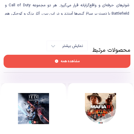
شوترهای حرفه‌ای و واقع‌گرایانه قرار می‌گیرد. هر دو مجموعه Call of Duty و
Battlefield با دست پر سراغ گیمرها آمدند و در این بین، آثار بزرگ و کوچکی هم
در این ژانر منتشر شدند که شاید به‌خاطر همین دو غول پرسروصدا، نتوانستند
حتی نگاه زیرچشمی گیمرها را هم به سوی خودشان جلب کنند. با این همه،
حداقل آن‌هایی که با نسخه اول Insurgency آشنا بودند، در میان هیاهوی
نمایش بیشتر
بازی‌های شگفت‌انگیزی که امسال منتشر شد، نیم‌نگاهی هم به عرضه بازی
محصولات مرتبط
Insurgency: Sandstorm داشتند که دوباره تجربه‌ای واقع‌گرایانه از جنگ‌های
مشاهده همه
نظامی را با المان‌هایی پیشرفته‌تر و بهتر از گذشته برای‌شان به ارمغان بیاورد.
سنداستورم نه آن شوتر واقع‌گرایانه‌ای است که همانند سری Arma شما را با تمام
جزئیات ریز و درشت نبردهای مدرن روبرو کند و نه همانند شوترهای معمولی و
عامه‌پسندی است که فقط به فراهم ساختن سلاح‌ها و محیط‌های واقعی بسنده
می‌کنند. همین خصیصه باعث می‌شود تا گرایش از شوترهای پرطرفدار به سوی
آثاری همچون سنداستورم کار به مراتب راحت‌تری باشد و بازیکنان هم زودتر بتوانند
با فضا و قوانین جدید آن‌ها کنار بیایند و از تجربه خود لذت ببرند.