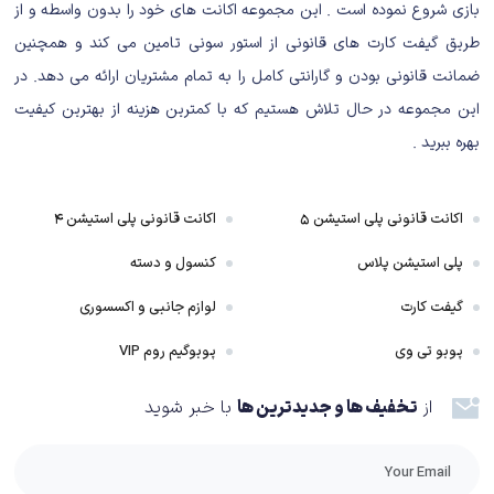
بازی شروع نموده است . این مجموعه اکانت های خود را بدون واسطه و از
وجود دارد. برای مثال وقتی از بلندی به پایین بپرید، به‌خاطر آسیبی که به پاهایتان
وارد می‌شود برای مدتی قادر به دویدن نیستید یا وقتی گلوله‌های یک خشاب تمام
طریق گیفت کارت های قانونی از استور سونی تامین می کند و همچنین
شود، ریلود خودکاری وجود ندارد و باید حتما خودتان خشاب را عوض کنید.
ضمانت قانونی بودن و گارانتی کامل را به تمام مشتریان ارائه می دهد. در
این مجموعه در حال تلاش هستیم که با کمترین هزینه از بهترین کیفیت
بهره ببرید .
اکانت قانونی پلی استیشن ۵
اکانت قانونی پلی استیشن ۴
پلی استیشن پلاس
کنسول و دسته
گیفت کارت
لوازم جانبی و اکسسوری
پوبو تی وی
پوبوگیم روم VIP
از
تخفیف ها و جدیدترین ها
با خبر شوید
تازه به همه این‌ها، گان‌پلی خوش‌ساخت اینسرجنسی را هم اضافه کنید که عادت
کردن به آن، قطعا مهارت‌های شما را در دیگر شوترهای اول شخص نیز تاحدود
زیادی بالا خواهد برد. شبیه‌سازی واقعی لگدهای تفنگ و نبود هیچگونه نشانه‌گیری