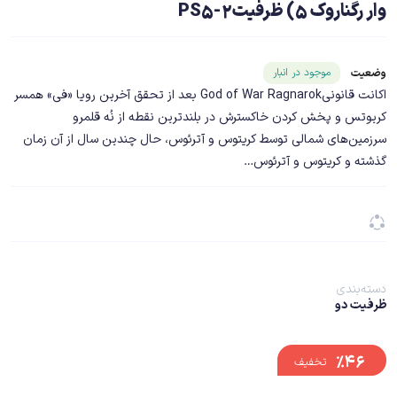
وار رگناروک 5) ظرفیت2-PS5
شناسه محصول ۲۰۸۲۷
موجود در انبار
وضعیت
اکانت قانونیGod of War Ragnarok بعد از تحقق آخرین رویا «فی» همسر
کریوتس و پخش کردن خاکسترش در بلندترین نقطه از نُه قلمرو
سرزمین‌های شمالی توسط کریتوس و آترئوس، حال چندین سال از آن زمان
گذشته و کریتوس و آترئوس…
دسته‌بندی
ظرفیت دو
%۴۶
تخفیف