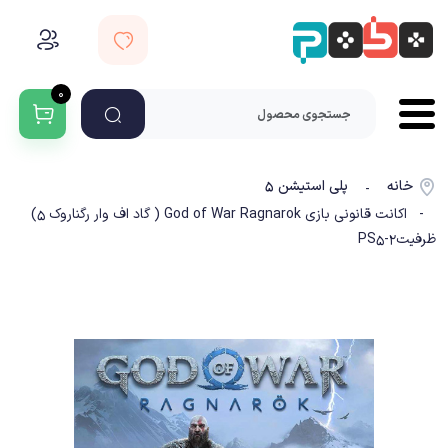
۰
خانه
پلی استیشن ۵
-
- اکانت قانونی بازی God of War Ragnarok ( گاد اف وار رگناروک 5)
ظرفیت2-PS5