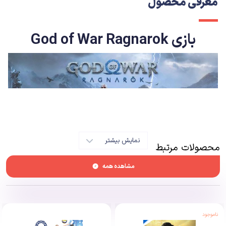
معرفی محصول
بازی God of War Ragnarok
نمایش بیشتر
محصولات مرتبط
مشاهده همه
ژ
اپولا دنباله شاهکار فیلم اوباش، پدرخوانده را ساخت. مانند
قسمت دوم داستان کورلئونه، God of War Ragnarok یکی از
ناموجود
اعضای خشن و جوانتر خانواده را مستقیماً زیر میکروسکوپ قرار