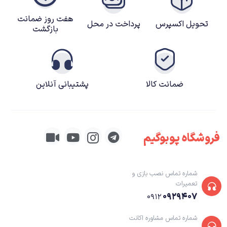
تواند چیزی جز تلنگری به خاطره باشد). راگناروک آخرالزمانی در حال آمدن است و
هفت روز ضمانت
تحویل اکسپرس
پرداخت در محل
رویدادهای آن مانند یکی از زاغ های اودین به دور پسرش آترئوس می چرخد.
بازگشت
Fimbulwinter – زمان ناآرامی که راگناروک را پیش‌بینی می‌کند – بسیار فرا رسیده
است و در طول سال‌های بعد، آترئوس قوی‌تر شده است و نام غول‌پیکر خود
“لوکی” را یاد می‌گیرد و سعی می‌کند پدرش را متقاعد کند که به او اعتماد کند. در
ضمانت کالا
پشتیبانی آنلاین
حالی که کریتوس با افتخار آترئوس را تماشا می‌کند که ثابت می‌کند دیگر کودک
نیست، تماس‌های تکان‌دهنده‌ای به صحنه شکار از God of War 2018 وجود دارد.
اما مقدمه کندی نیست: راگناروک برای قدم گذاشتن در اکشن وقت تلف نمی کند و
فروشگاه پوبوگیم
پس از یک نبرد سرسام آور، اولین قدم این سفر جدید ترک قلمرو یخ زده
Midgard و یافتن یک خدای نورس گم شده در جهان گسترده تر و متنوع تر است.
شماره تماس نصب بازی و
تعمیرات
۰۹۲۹۴۰۷
۰۹۱۲
شماره تماس مشاوره اکانت