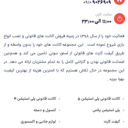
۹۰۲۶۹۰۹
۰۹۱۰
ساعت کاری
۱۱:۰۰ الی ۲۳:۰۰
فعالیت خود را از سال ۱۳۹۸ در زمینه فروش اکانت های قانونی و نصب انواع
بازی شروع نموده است . این مجموعه اکانت های خود را بدون واسطه و از
طریق گیفت کارت های قانونی از استور سونی تامین می کند و همچنین
ضمانت قانونی بودن و گارانتی کامل را به تمام مشتریان ارائه می دهد. در
این مجموعه در حال تلاش هستیم که با کمترین هزینه از بهترین کیفیت
بهره ببرید .
ممکن است به اندازه داستان سال ۲۰۱۸ روایت نشده باشد، اما راگناروک طرح های
بسیار بزرگتری دارد. این یک حماسه گسترده است که همیشه چیزها را در حرکت نگه
می‌دارد، بدون اینکه منحرف شود و مرا به لبه صندلی‌ام می‌چسباند، همانطور که
اکانت قانونی پلی استیشن ۵
اکانت قانونی پلی استیشن ۴
مکرراً با انتظارات بازی می‌کرد. این یک جاه طلبی است که مرتباً با اجرای خیره
پلی استیشن پلاس
کنسول و دسته
کننده برآورده می شود، با شتابی که هرگز با سرعت گرفتن به سمت پایان غم
انگیزش نمی لغزد. این سفر برای من کمی بیش از ۲۸ ساعت طول کشید و چند
گیفت کارت
لوازم جانبی و اکسسوری