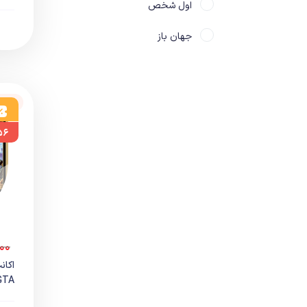
اول شخص
جهان باز
سوم شخص
سولز لایک
نامو
ترسناک
۵۶
تفنگی
مبارزه ای
ماشینی
۰۰
ماجراجویی
A...
معمایی