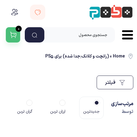
۰
Home
»
(راتچت و کلانک:جدا شده) برای PS5
فیلتر
مرتب‌سازی
توسط
جدیدترین
ارزان ترین
گران ترین