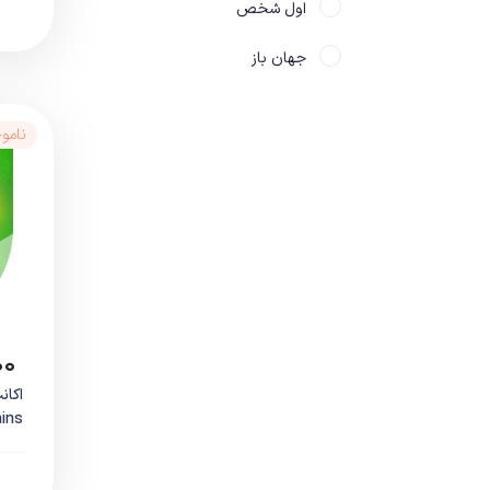
اول شخص
جهان باز
سوم شخص
نامو
سولز لایک
ترسناک
تفنگی
مبارزه ای
ماشینی
۰۰
ماجراجویی
illains
معمایی