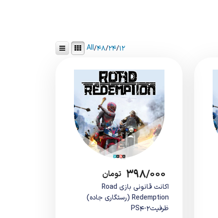
All
/
۴۸
/
۲۴
/
۱۲
۳۹۸/۰۰۰
تومان
اکانت قانونی بازی Road
Redemption (رستگاری جاده)
ظرفیت2-PS4