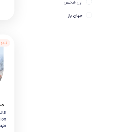
اول شخص
جهان باز
سوم شخص
سولز لایک
نامو
ترسناک
تفنگی
مبارزه ای
ماشینی
۰۰
ماجراجویی
معمایی
ظرفی