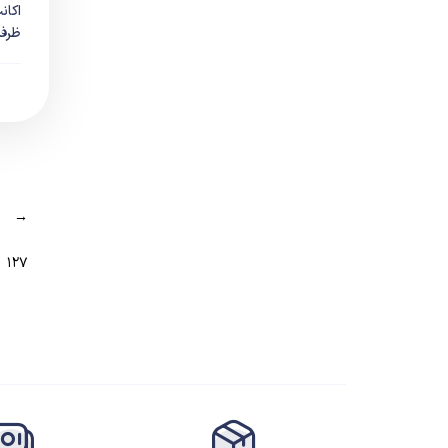
مسابقه ای
ظرفیت2
مستقل
نقش آفرینی
ورزشی
→
۱۲۷