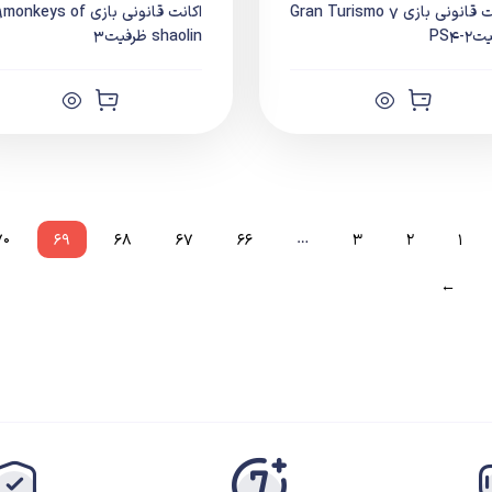
اکانت قانونی بازی Gran Turismo 7
اکانت قانونی بازی monkeys of
-PS4
shaolin ظرفیت3
۷۰
۶۹
۶۸
۶۷
۶۶
…
۳
۲
۱
←