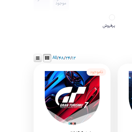
موجود
پرفروش
All
/
۴۸
/
۲۴
/
۱۲
ناموجود