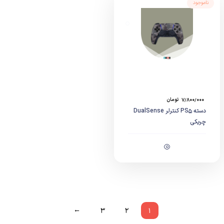
ناموجود
۷/۸۰۰/۰۰۰
تومان
دسته PS5 کنترلر DualSense
چریکی
←
۳
۲
۱